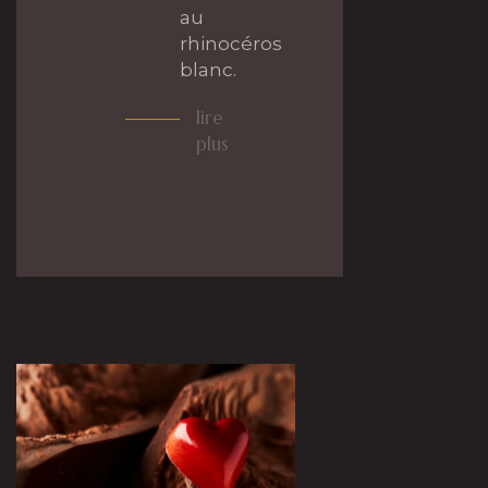
au
rhinocéros
blanc.
lire
plus