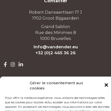
Contacter
Robert Dansaertlaan 17 J
1702 Groot Bijgaarden
Grand Sablon
Rue des Minimes 8
1000 Bruxelles
info@vandender.eu
+32 (0)2 465 36 26
Heures d 'ouverture
Gérer le consentement aux
cookies
Lundi - Vendredi
8h - 12h & 13h - 16h
Pour offrir la meilleure expérience, nous utilisons des technologies telles
que les cookies pour stocker et/ou accéder aux informations sur votre
appareil. En acceptant ces technologies, nous pouvons traiter des données