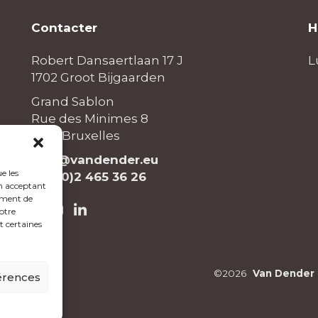
Contacter
H
Robert Dansaertlaan 17 J
L
1702 Groot Bijgaarden
Grand Sablon
Rue des Minimes 8
1000 Bruxelles
info@vandender.eu
e les
+32 (0)2 465 36 26
En acceptant
ement de
otre
t certaines
©2026
Van Dender
férences