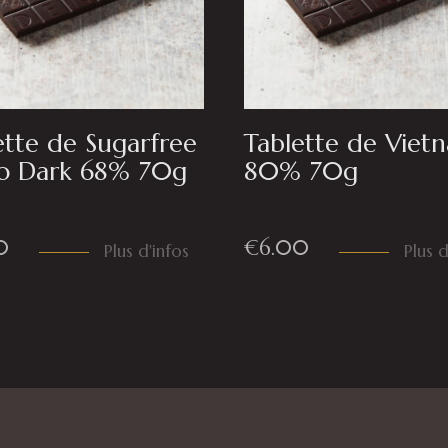
ette de Sugarfree
Tablette de Viet
o Dark 68% 70g
80% 70g
0
€
6.00
Plus d'infos
Plus d