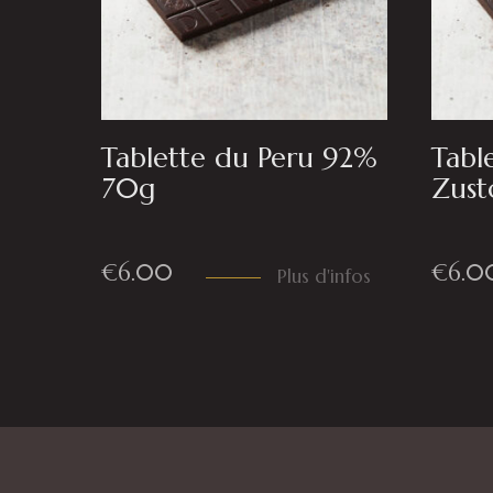
Tablette du Peru 92%
Tabl
70g
Zust
€
6.00
€
6.0
Plus d'infos