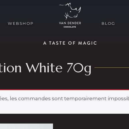
WEBSHOP
BLOG
ction White 70g
vées, les commandes sont temporairement impossib