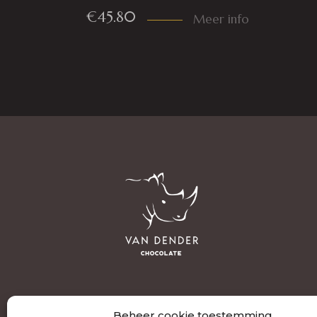
€
45.80
Meer info
Beheer cookie toestemming