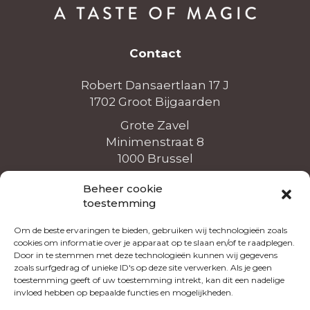
Contact
Robert Dansaertlaan 17 J
1702 Groot Bijgaarden
Grote Zavel
Minimenstraat 8
1000 Brussel
info@vandender.eu
Beheer cookie
+32 (0)2 465 36 26
toestemming
Om de beste ervaringen te bieden, gebruiken wij technologieën zoals
cookies om informatie over je apparaat op te slaan en/of te raadplegen.
Door in te stemmen met deze technologieën kunnen wij gegevens
zoals surfgedrag of unieke ID's op deze site verwerken. Als je geen
Openingsuren
toestemming geeft of uw toestemming intrekt, kan dit een nadelige
invloed hebben op bepaalde functies en mogelijkheden.
Maandag tot vrijdag
8u - 12u & 13u - 16u