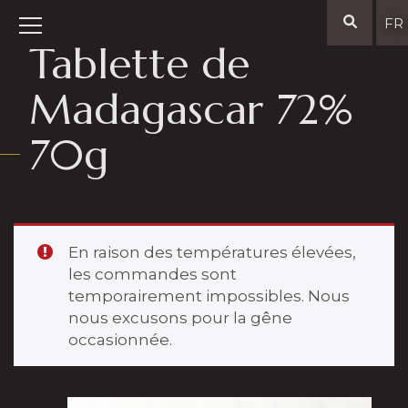
FR
Tablette de
Madagascar 72%
70g
En raison des températures élevées,
les commandes sont
temporairement impossibles. Nous
nous excusons pour la gêne
occasionnée.