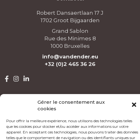
Robert Dansaertlaan 17 J
1702 Groot Bijgaarden
Grand Sablon
Rue des Minimes 8
1000 Bruxelles
info@vandender.eu
+32 (0)2 465 36 26
Heures d 'ouverture
Gérer le consentement aux
cookies
Lundi - Vendredi
8h - 12h & 13h - 16h
Pour offrir la meilleure expérience, nous utilisons des technologies telles
que les cookies pour stocker et/ou accéder aux informations sur votre
appareil. En acceptant ces technologies, nous pouvons traiter des données
telles que le comportement de navigation ou des identifiants uniques sur