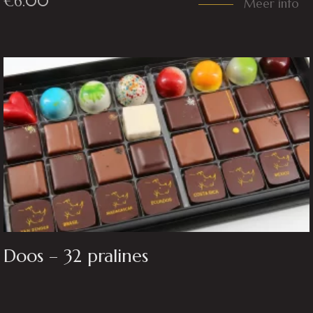
€
6.00
Meer info
Doos – 32 pralines