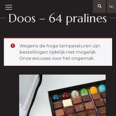
NL
Doos – 64 pralines
Wegens de hoge temperaturen zijn
bestellingen tijdelijk niet mogelijk.
Onze excuses voor het ongemak.